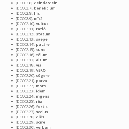
[DCC02.6].
deinde/dein
[DCC02.7].
beneficium
[DCC02.8].
hīc
[DCC02.9].
mīsī
[DCC02.10].
vultus
[DCC02.11].
ratiō
[DCC02.12].
statum
[DCC02.13].
saepe
[DCC02.14].
putāre
[DCC02.15].
tunc
[DCC02.16].
tēlum
[DCC02.17].
altum
[DCC02.18].
vīs
[DCC02.19].
VERO
[DCC02.20].
cōgere
[DCC02.21].
parva
[DCC02.22].
mors
[DCC02.23].
īdem
[DCC02.24].
ingēns
[DCC02.25].
rēx
[DCC02.26].
fortis
[DCC02.27].
scelus
[DCC02.28].
diēs
[DCC02.29].
scīre
[DCC02.30].
verbum