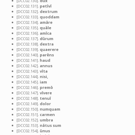
[DCC02.130].
dux
[DCC02.131].
petīvī
[DCC02.132].
dextrum
[DCC02.133].
quoddam
[DCC02.134].
amāre
[DCC02.135].
quāle
[DCC02.136].
amīca
[DCC02.137].
dūrum
[DCC02.138].
dextra
[DCC02.139].
quaerere
[DCC02.140].
parēns
[DCC02.141].
haud
[DCC02.142].
annus
[DCC02.143].
vīta
[DCC02.144].
nisi,
[DCC02.145].
iam
[DCC02.146].
premō
[DCC02.147].
vīvere
[DCC02.148].
tenuī
[DCC02.149].
dolor
[DCC02.150].
numquam
[DCC02.151].
carmen
[DCC02.152].
umbra
[DCC02.153].
nātus sum
[DCC02.154].
ūnus