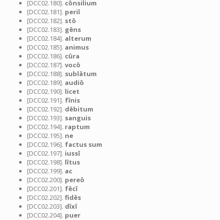
[DCC02.180].
cōnsilium
[DCC02.181].
periī
[DCC02.182].
stō
[DCC02.183].
gēns
[DCC02.184].
alterum
[DCC02.185].
animus
[DCC02.186].
cūra
[DCC02.187].
vocō
[DCC02.188].
sublātum
[DCC02.189].
audiō
[DCC02.190].
licet
[DCC02.191].
fīnis
[DCC02.192].
dēbitum
[DCC02.193].
sanguis
[DCC02.194].
raptum
[DCC02.195].
ne
[DCC02.196].
factus sum
[DCC02.197].
iussī
[DCC02.198].
lītus
[DCC02.199].
ac
[DCC02.200].
pereō
[DCC02.201].
fēcī
[DCC02.202].
fidēs
[DCC02.203].
dīxī
[DCC02.204].
puer