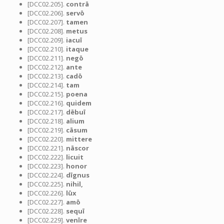
[DCC02.205].
contrā
[DCC02.206].
servō
[DCC02.207].
tamen
[DCC02.208].
metus
[DCC02.209].
iacuī
[DCC02.210].
itaque
[DCC02.211].
negō
[DCC02.212].
ante
[DCC02.213].
cadō
[DCC02.214].
tam
[DCC02.215].
poena
[DCC02.216].
quidem
[DCC02.217].
dēbuī
[DCC02.218].
alium
[DCC02.219].
cāsum
[DCC02.220].
mittere
[DCC02.221].
nāscor
[DCC02.222].
licuit
[DCC02.223].
honor
[DCC02.224].
dīgnus
[DCC02.225].
nihil,
[DCC02.226].
lūx
[DCC02.227].
amō
[DCC02.228].
sequī
[DCC02.229].
venīre