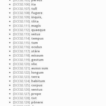
[DCC02.105].
parvus
[DCC02.106].
ita
[DCC02.107].
tulī
[DCC02.108].
fugere
[DCC02.109].
inquis,
[DCC02.110].
tōta
[DCC02.111].
magis
[DCC02.112].
quaeque
[DCC02.113].
vetus
[DCC02.114].
tempus
[DCC02.115].
tum
[DCC02.116].
oculus
[DCC02.117].
stāre
[DCC02.118].
missum
[DCC02.119].
gestum
[DCC02.120].
vōx
[DCC02.121].
ausus sum
[DCC02.122].
longum
[DCC02.123].
terra
[DCC02.124].
habitum
[DCC02.125].
corpus
[DCC02.126].
ventus
[DCC02.127].
prope
[DCC02.128].
tot
[DCC02.129].
pōnere