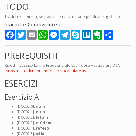
TODO
Tradurre il lemma, se possibile indicandone più di un significato.
Piaciuto? Condividilo su
Facebook
Twitter
Email
WhatsApp
Messenger
Telegram
Skype
Trello
Evernote
Share
PREREQUISITI
Rivedi il Lessico Latino Frequenziale Latin Core Vocabulary DCC
(
http://dcc.dickinson.edu/latin-vocabulary-list
).
ESERCIZI
Esercizio A
[DCC02.0].
dum
[DCC02.1].
quia
[DCC02.2].
lātum
[DCC02.3].
quīdam
[DCC02.4].
referō
[DCC02.5].
sōla