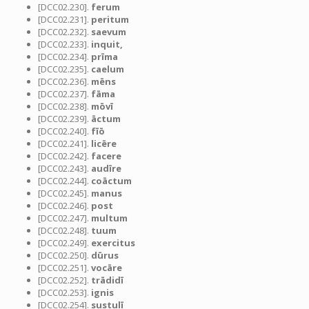
[DCC02.230].
ferum
[DCC02.231].
peritum
[DCC02.232].
saevum
[DCC02.233].
inquit,
[DCC02.234].
prīma
[DCC02.235].
caelum
[DCC02.236].
mēns
[DCC02.237].
fāma
[DCC02.238].
mōvī
[DCC02.239].
āctum
[DCC02.240].
fīō
[DCC02.241].
licēre
[DCC02.242].
facere
[DCC02.243].
audīre
[DCC02.244].
coāctum
[DCC02.245].
manus
[DCC02.246].
post
[DCC02.247].
multum
[DCC02.248].
tuum
[DCC02.249].
exercitus
[DCC02.250].
dūrus
[DCC02.251].
vocāre
[DCC02.252].
trādidī
[DCC02.253].
ignis
[DCC02.254].
sustulī