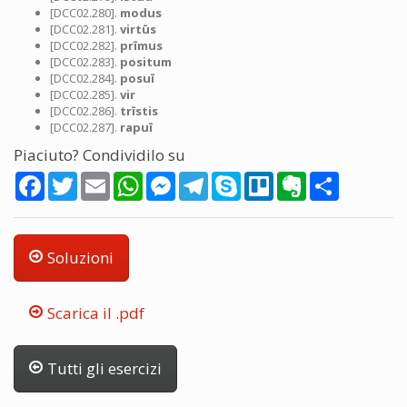
[DCC02.280].
modus
[DCC02.281].
virtūs
[DCC02.282].
prīmus
[DCC02.283].
positum
[DCC02.284].
posuī
[DCC02.285].
vir
[DCC02.286].
trīstis
[DCC02.287].
rapuī
Piaciuto? Condividilo su
Facebook
Twitter
Email
WhatsApp
Messenger
Telegram
Skype
Trello
Evernote
Share
Soluzioni
Scarica il .pdf
Tutti gli esercizi