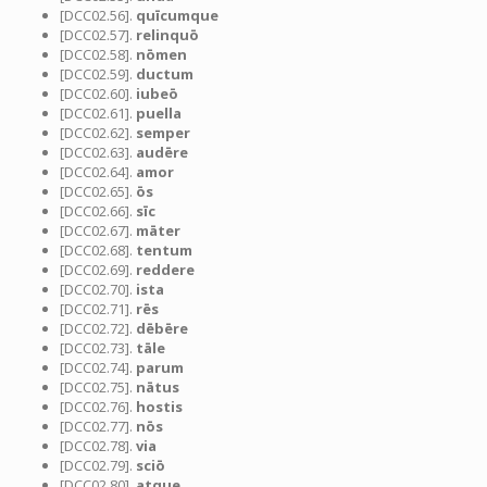
[DCC02.56].
quīcumque
[DCC02.57].
relinquō
[DCC02.58].
nōmen
[DCC02.59].
ductum
[DCC02.60].
iubeō
[DCC02.61].
puella
[DCC02.62].
semper
[DCC02.63].
audēre
[DCC02.64].
amor
[DCC02.65].
ōs
[DCC02.66].
sīc
[DCC02.67].
māter
[DCC02.68].
tentum
[DCC02.69].
reddere
[DCC02.70].
ista
[DCC02.71].
rēs
[DCC02.72].
dēbēre
[DCC02.73].
tāle
[DCC02.74].
parum
[DCC02.75].
nātus
[DCC02.76].
hostis
[DCC02.77].
nōs
[DCC02.78].
via
[DCC02.79].
sciō
[DCC02.80].
atque