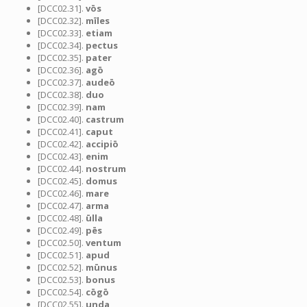
[DCC02.31].
vōs
[DCC02.32].
mīles
[DCC02.33].
etiam
[DCC02.34].
pectus
[DCC02.35].
pater
[DCC02.36].
agō
[DCC02.37].
audeō
[DCC02.38].
duo
[DCC02.39].
nam
[DCC02.40].
castrum
[DCC02.41].
caput
[DCC02.42].
accipiō
[DCC02.43].
enim
[DCC02.44].
nostrum
[DCC02.45].
domus
[DCC02.46].
mare
[DCC02.47].
arma
[DCC02.48].
ūlla
[DCC02.49].
pēs
[DCC02.50].
ventum
[DCC02.51].
apud
[DCC02.52].
mūnus
[DCC02.53].
bonus
[DCC02.54].
cōgō
[DCC02.55].
unda