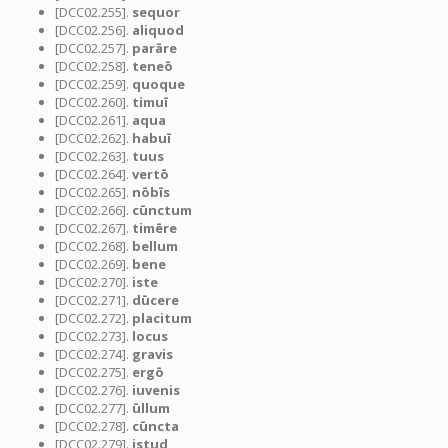
[DCC02.255].
sequor
[DCC02.256].
aliquod
[DCC02.257].
parāre
[DCC02.258].
teneō
[DCC02.259].
quoque
[DCC02.260].
timuī
[DCC02.261].
aqua
[DCC02.262].
habuī
[DCC02.263].
tuus
[DCC02.264].
vertō
[DCC02.265].
nōbīs
[DCC02.266].
cūnctum
[DCC02.267].
timēre
[DCC02.268].
bellum
[DCC02.269].
bene
[DCC02.270].
iste
[DCC02.271].
dūcere
[DCC02.272].
placitum
[DCC02.273].
locus
[DCC02.274].
gravis
[DCC02.275].
ergō
[DCC02.276].
iuvenis
[DCC02.277].
ūllum
[DCC02.278].
cūncta
[DCC02.279].
istud