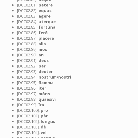
[DCC02.81].
petere
[DCC02.82].
equus
[DCC02.83].
agere
[DCC02.84].
uterque
[DCC02.85].
fortūna
[DCC02.86].
ferō
[DCC02.87].
placēre
[DCC02.88].
alia
[DCC02.89].
mōs
[DCC02.90].
an
[DCC02.91].
deus
[DCC02.92].
per
[DCC02.93].
dexter
[DCC02.94].
nostrum/nostrī
[DCC02.95].
flamma
[DCC02.96].
iter
[DCC02.97].
mōns
[DCC02.98].
quaesīvī
[DCC02.99].
īra
[DCC02.100].
prō
[DCC02.101].
pār
[DCC02.102].
longus
[DCC02.103].
dē
[DCC02.104].
vel