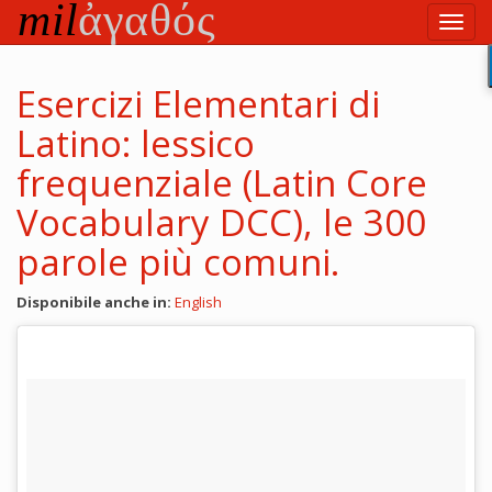
Vai
Toggl
al
navig
testo
principale
Esercizi Elementari di
Latino: lessico
frequenziale (Latin Core
Vocabulary DCC), le 300
parole più comuni.
Disponibile anche in:
English