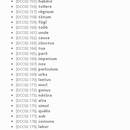
[DCC02.155].
habēre
[DCC02.156].
tollere
[DCC02.157].
rēgnum
[DCC02.158].
tōtum
[DCC02.159].
fūgī
[DCC02.160].
tollō
[DCC02.161].
unde
[DCC02.162].
causa
[DCC02.163].
cūnctus
[DCC02.164].
tua
[DCC02.165].
parō
[DCC02.166].
imperium
[DCC02.167].
nox
[DCC02.168].
perīculum
[DCC02.169].
urbs
[DCC02.170].
laetus
[DCC02.171].
morī
[DCC02.172].
genus
[DCC02.173].
nātūra
[DCC02.174].
alta
[DCC02.175].
simul
[DCC02.176].
quālis
[DCC02.177].
sub
[DCC02.178].
coniunx
[DCC02.179].
labor