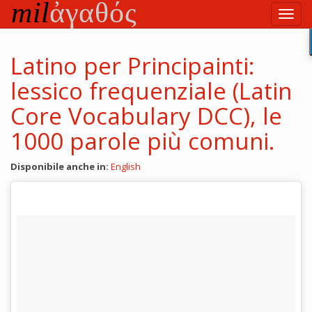
Vai
Toggl
al
navig
testo
principale
Latino per Principainti:
lessico frequenziale (Latin
Core Vocabulary DCC), le
1000 parole più comuni.
Disponibile anche in:
English