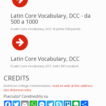
Latin Core Vocabulary, DCC - da
500 a 1000
Il Latin Core Vocabulary, DCC: le prime 500 parole.
Latin Core Vocabulary, DCC
Il Latin Core Vocabulary, DCC: tutti i 997 vocaboli.
CREDITS
Dickinson College Commentaries;
read on web at this address
(dcc.dickinson.edu).
Piaciuto? Condividilo su
Facebook
Twitter
Email
WhatsApp
Messenger
Telegram
Skype
Trello
Evernote
Share