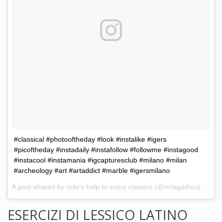
#classical #photooftheday #look #instalike #igers
#picoftheday #instadaily #instafollow #followme #instagood
#instacool #instamania #igcapturesclub #milano #milan
#archeology #art #artaddict #marble #igersmilano
A post shared by milo's help to enjoy classics (@milagathos) on
Ma
ESERCIZI DI LESSICO LATINO